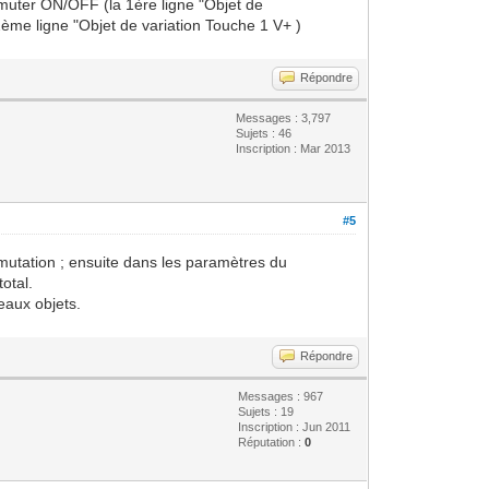
mmuter ON/OFF (la 1ère ligne "Objet de
me ligne "Objet de variation Touche 1 V+ )
Répondre
Messages : 3,797
Sujets : 46
Inscription : Mar 2013
#5
ommutation ; ensuite dans les paramètres du
total.
eaux objets.
Répondre
Messages : 967
Sujets : 19
Inscription : Jun 2011
Réputation :
0