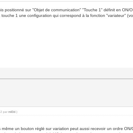
uis positionné sur "Objet de communication" "Touche 1" définit en ON/OFF
a touche 1 une configuration qui correspond à la fonction "variateur" (voi
42 par
mil3d
.)
ais même un bouton réglé sur variation peut aussi recevoir un ordre ON/O