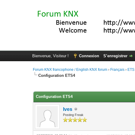
Bienvenue, Visiteur !
Connexion
S’enregistrer
Forum KNX francophone / English KNX forum
›
Français
›
ETS
Configuration ETS4
Moyenne : 0 (0 vote(s))
1
2
3
4
5
Configuration ETS4
Ives
Posting Freak