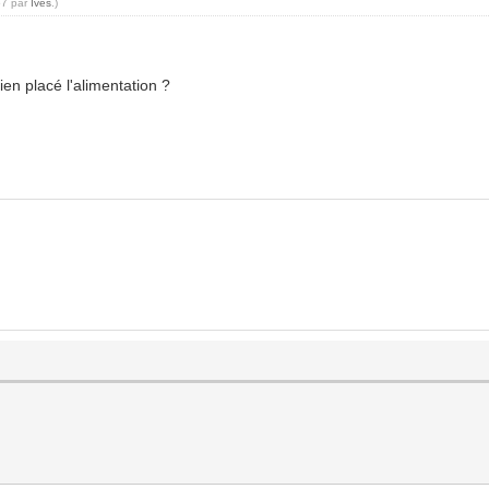
57 par
Ives
.)
en placé l'alimentation ?