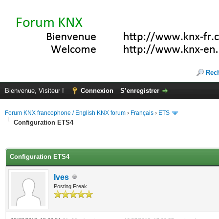
Rec
Bienvenue, Visiteur !
Connexion
S’enregistrer
Forum KNX francophone / English KNX forum
›
Français
›
ETS
Configuration ETS4
(s))
Configuration ETS4
Ives
Posting Freak