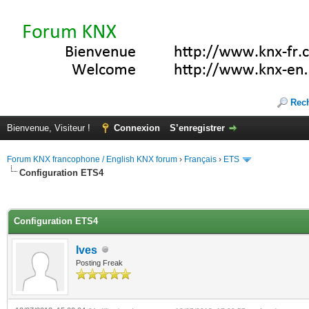
Rec
Bienvenue, Visiteur !
Connexion
S’enregistrer
Forum KNX francophone / English KNX forum
›
Français
›
ETS
Configuration ETS4
(s))
Configuration ETS4
Ives
Posting Freak