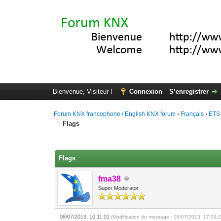
Bienvenue, Visiteur !
Connexion
S’enregistrer
Forum KNX francophone / English KNX forum
›
Français
›
ETS
Flags
Moyenne : 0 (0 vote(s))
1
2
3
4
5
Flags
fma38
Super Moderator
08/07/2013, 10:11:01
(Modification du message : 08/07/2013, 17:09: