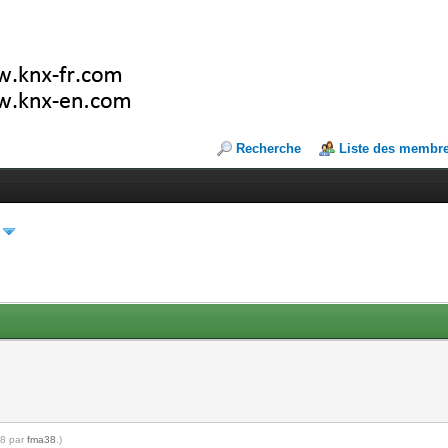
Recherche
Liste des membr
28 par
fma38
.)