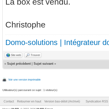
La box est vendu.
Christophe
Domo-solutions | Intégrateur d
Site web
Trouver
«
Sujet précédent
|
Sujet suivant
»
Voir une version imprimable
Utilisateur(s) parcourant ce sujet : 1 visiteur(s)
Contact
Retourner en haut
Version bas-débit (Archivé)
Syndication RSS
Moteur
MyBB
, © 2002-2026
MyBB Group
.