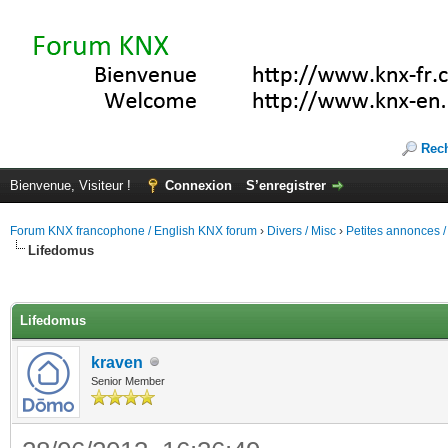
Rec
Bienvenue, Visiteur !
Connexion
S’enregistrer
Forum KNX francophone / English KNX forum
›
Divers / Misc
›
Petites annonces /
Lifedomus
(s))
Lifedomus
kraven
Senior Member