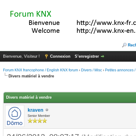
Rec
Bienvenue, Visiteur !
Connexion
S’enregistrer
Forum KNX francophone / English KNX forum
›
Divers / Misc
›
Petites annonces /
Divers matériel à vendre
(s))
Divers matériel à vendre
kraven
Senior Member