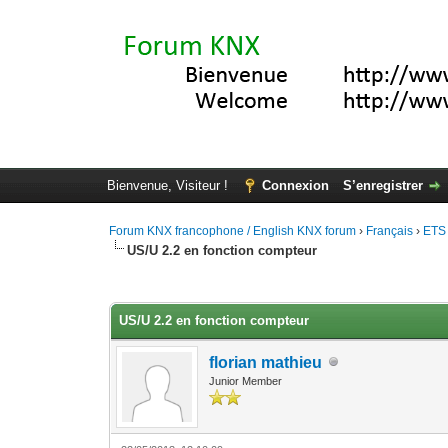
Bienvenue, Visiteur !
Connexion
S’enregistrer
Forum KNX francophone / English KNX forum
›
Français
›
ETS
US/U 2.2 en fonction compteur
Moyenne : 0 (0 vote(s))
1
2
3
4
5
US/U 2.2 en fonction compteur
florian mathieu
Junior Member