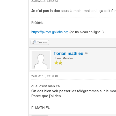
22/05/2013, 13:32:33
Je n'ai pas la doc sous la main, mais oui, ça doit ê
Frédéric
https://pknyx.gbiloba.org
(de nouveau en ligne !)
Trouver
florian mathieu
Junior Member
22/05/2013, 13:56:48
ouai c'est bien ça.
On doit bien voir passer les télégrammes sur le mon
Parce que j'ai rien...
F. MATHIEU