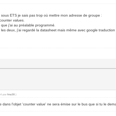
is sous ETS je sais pas trop où mettre mon adresse de groupe :
 counter values.
 que j'ai au préalable programmé.
re les deux, j'ai regardé la datasheet mais même avec google traduction
34 par
fma38
.)
e dans l'objet 'counter value' ne sera émise sur le bus que si tu le dema