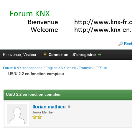
Rec
Bienvenue, Visiteur !
Connexion
S’enregistrer
Forum KNX francophone / English KNX forum
›
Français
›
ETS
US/U 2.2 en fonction compteur
(s))
US/U 2.2 en fonction compteur
florian mathieu
Junior Member