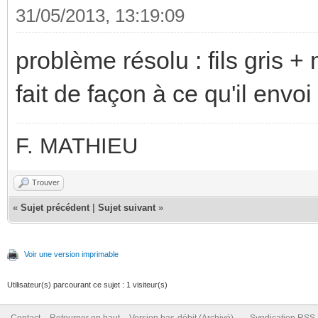
31/05/2013, 13:19:09
problème résolu : fils gris +
fait de façon à ce qu'il envo
F. MATHIEU
Trouver
«
Sujet précédent
|
Sujet suivant
»
Voir une version imprimable
Utilisateur(s) parcourant ce sujet : 1 visiteur(s)
Contact
Retourner en haut
Version bas-débit (Archivé)
Syndication RSS