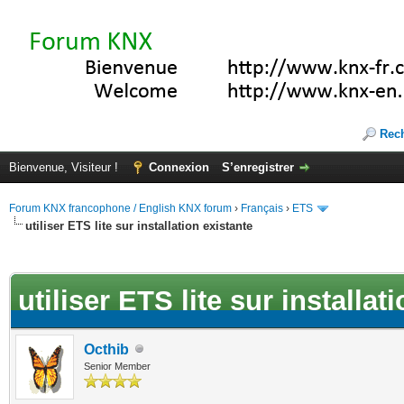
Rec
Bienvenue, Visiteur !
Connexion
S’enregistrer
Forum KNX francophone / English KNX forum
›
Français
›
ETS
utiliser ETS lite sur installation existante
(s))
utiliser ETS lite sur installat
Octhib
Senior Member