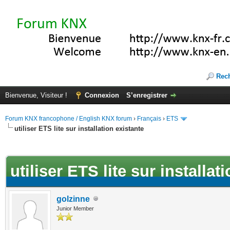
Rec
Bienvenue, Visiteur !
Connexion
S’enregistrer
Forum KNX francophone / English KNX forum
›
Français
›
ETS
utiliser ETS lite sur installation existante
(s))
utiliser ETS lite sur installat
golzinne
Junior Member