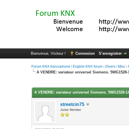
Bienvenue, Visiteur !
Connexion
S’enregistrer
Forum KNX francophone / English KNX forum
›
Divers / Misc
›
A VENDRE: variateur universel Siemens. 5WG1528
Moyenne : 0 (0 vote(s))
1
2
3
4
5
A VENDRE: variateur universel Siemens. 5WG1528-
streetcin75
Junior Member