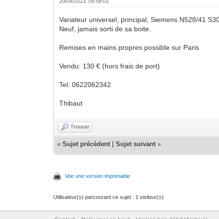
20/04/2013, 09:58:01
Variateur universel, principal, Siemens N528/41 S3
Neuf, jamais sorti de sa boite.
Remises en mains propres possible sur Paris.
Vendu: 130 € (hors frais de port)
Tel: 0622062342
Thibaut
Trouver
«
Sujet précédent
|
Sujet suivant
»
Voir une version imprimable
Utilisateur(s) parcourant ce sujet : 1 visiteur(s)