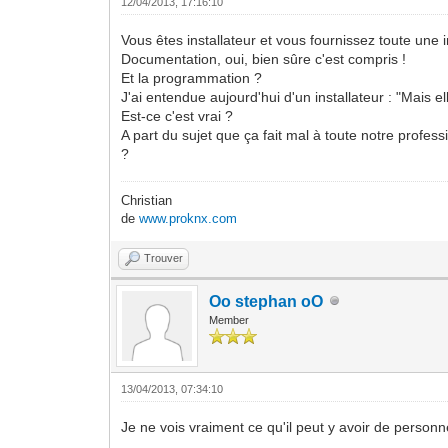
12/04/2013, 17:16:10
Vous êtes installateur et vous fournissez toute une 
Documentation, oui, bien sûre c'est compris !
Et la programmation ?
J'ai entendue aujourd'hui d'un installateur : "Mais el
Est-ce c'est vrai ?
A part du sujet que ça fait mal à toute notre profes
?
Christian
de
www.proknx.com
Trouver
Oo stephan oO
Member
13/04/2013, 07:34:10
Je ne vois vraiment ce qu'il peut y avoir de personne