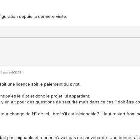
uration depuis la dernière visite.
02 par
seb5167
.)
oit une licence soit le paiement du dvlpt.
t paies le dlpt et donc le projet lui appartient.
 y en ait pour des questions de sécurité mais dans ce cas il doit être 
stallateur change de N° de tel...bref s'il est injoignable? Il faut restart f
n'était pas joignable et a priori n'avait pas de sauvegarde. Une bonne rai