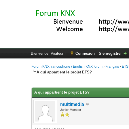
Bienvenue, Visiteur !
Connexion
S’enregistrer
Forum KNX francophone / English KNX forum
›
Français
›
ETS
A qui appartient le projet ETS?
Moyenne : 0 (0 vote(s))
1
2
3
4
5
A qui appartient le projet ETS?
multimedia
Junior Member