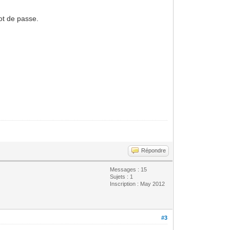
mot de passe.
Répondre
Messages : 15
Sujets : 1
Inscription : May 2012
#3