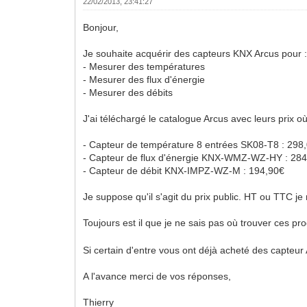
22/02/2013, 23:41:27
Bonjour,
Je souhaite acquérir des capteurs KNX Arcus pour 
- Mesurer des températures
- Mesurer des flux d'énergie
- Mesurer des débits
J'ai téléchargé le catalogue Arcus avec leurs prix où
- Capteur de température 8 entrées SK08-T8 : 298
- Capteur de flux d'énergie KNX-WMZ-WZ-HY : 28
- Capteur de débit KNX-IMPZ-WZ-M : 194,90€
Je suppose qu'il s'agit du prix public. HT ou TTC je 
Toujours est il que je ne sais pas où trouver ces pro
Si certain d'entre vous ont déjà acheté des capteur 
A l'avance merci de vos réponses,
Thierry