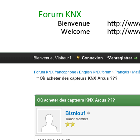
Bienvenue, Visiteur !
Connexion
S’enregistrer
Forum KNX francophone / English KNX forum
›
Français
›
Maté
Où acheter des capteurs KNX Arcus ???
Moyenne : 0 (0 vote(s))
1
2
3
4
5
Où acheter des capteurs KNX Arcus ???
Bizniouf
Junior Member