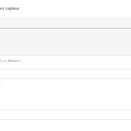
urs capteur
26 par
Bizniouf
.)
 :