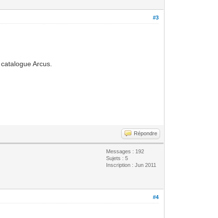
#3
u catalogue Arcus.
Répondre
Messages : 192
Sujets : 5
Inscription : Jun 2011
#4