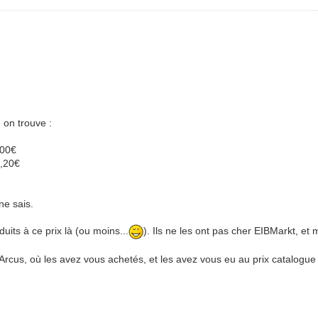
:
 on trouve :
,00€
4,20€
ne sais.
duits à ce prix là (ou moins...
). Ils ne les ont pas cher EIBMarkt, et
Arcus, où les avez vous achetés, et les avez vous eu au prix catalogue 