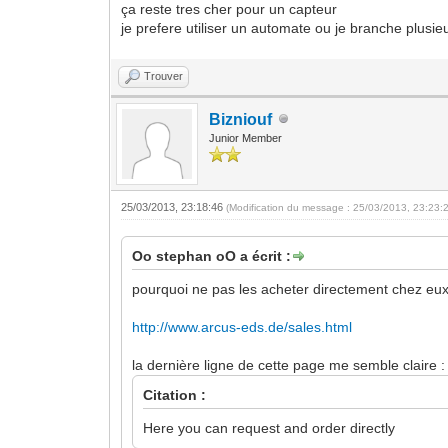
ça reste tres cher pour un capteur
je prefere utiliser un automate ou je branche plusie
Trouver
Bizniouf
Junior Member
25/03/2013, 23:18:46
(Modification du message : 25/03/2013, 23:23:
Oo stephan oO a écrit :
pourquoi ne pas les acheter directement chez eux
http://www.arcus-eds.de/sales.html
la dernière ligne de cette page me semble claire :
Citation :
Here you can request and order directly