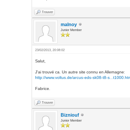
Trouver
malnoy
Junior Member
23/02/2013, 20:08:02
Salut,
J'ai trouvé ca. Un autre site connu en Allemagne:
http://www.voltus.de/arcus-eds-sk08-t8-s...t1000.ht
Fabrice.
Trouver
Bizniouf
Junior Member