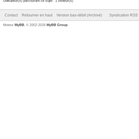
Utilisateur(s) parcourant ce sujet : 1 visiteur(s)
Contact
Retourner en haut
Version bas-débit (Archivé)
Syndication RSS
Moteur
MyBB
, © 2002-2026
MyBB Group
.