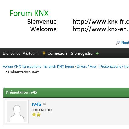
Rec
Bienvenue, Visiteur !
Connexion
S’enregistrer
Forum KNX francophone / English KNX forum
›
Divers / Misc
›
Présentations / In
Présentation rv45
(s))
Présentation rv45
rv45
Junior Member