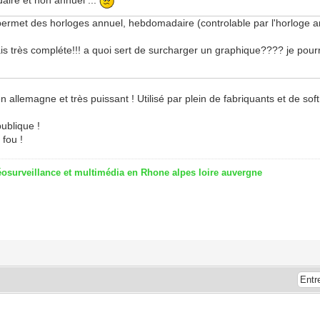
daire et non annuel ...
 permet des horloges annuel, hebdomadaire (controlable par l'horloge an
 mais très compléte!!! a quoi sert de surcharger un graphique???? je po
 en allemagne et très puissant ! Utilisé par plein de fabriquants et de soft
ublique !
 fou !
osurveillance et multimédia en Rhone alpes loire auvergne