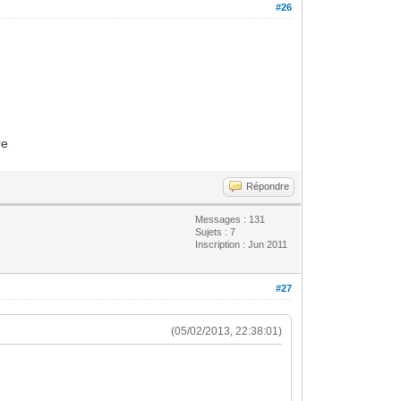
#26
re
Répondre
Messages : 131
Sujets : 7
Inscription : Jun 2011
#27
(05/02/2013, 22:38:01)