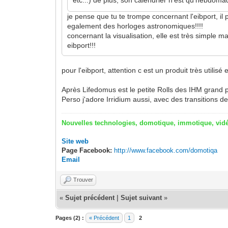
etc...) de plus, son calendrier n'est qu'hebdoma
je pense que tu te trompe concernant l'eibport, il
egalement des horloges astronomiques!!!!
concernant la visualisation, elle est très simple
eibport!!!
pour l'eibport, attention c est un produit très utilisé
Après Lifedomus est le petite Rolls des IHM grand p
Perso j'adore Irridium aussi, avec des transitions de
Nouvelles technologies, domotique, immotique, vidé
Site web
Page Facebook:
http://www.facebook.com/domotiqa
Email
Trouver
«
Sujet précédent
|
Sujet suivant
»
Pages (2) :
« Précédent
1
2