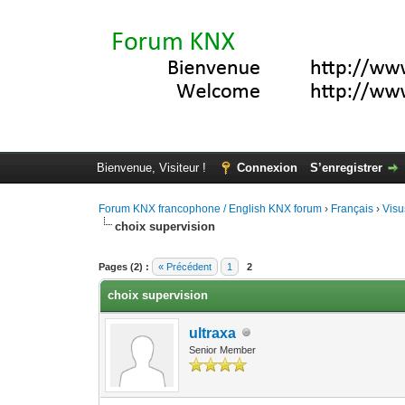
Bienvenue, Visiteur !
Connexion
S’enregistrer
Forum KNX francophone / English KNX forum
›
Français
›
Visu
choix supervision
Moyenne : 5 (1 vote(s))
1
2
3
4
5
Pages (2) :
« Précédent
1
2
choix supervision
ultraxa
Senior Member