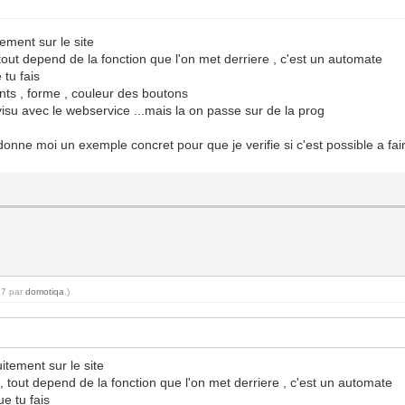
ement sur le site
tout depend de la fonction que l'on met derriere , c'est un automate
 tu fais
nts , forme , couleur des boutons
 visu avec le webservice ...mais la on passe sur de la prog
 donne moi un exemple concret pour que je verifie si c'est possible a fai
17 par
domotiqa
.)
itement sur le site
, tout depend de la fonction que l'on met derriere , c'est un automate
e tu fais