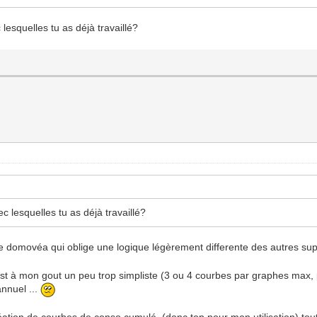
lesquelles tu as déjà travaillé?
c lesquelles tu as déjà travaillé?
 domovéa qui oblige une logique légèrement differente des autres sup
st à mon gout un peu trop simpliste (3 ou 4 courbes par graphes max, p
nnuel ...
ation de courbes de conso cumulé, (donc top pour mon utilisation) toutes