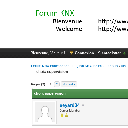
Bienvenue, Visiteur !
Connexion
S’enregistrer
Forum KNX francophone / English KNX forum
›
Français
›
Visu
choix supervision
Moyenne : 5 (1 vote(s))
1
2
3
4
5
Pages (2) :
1
2
Suivant »
choix supervision
seyard34
Junior Member