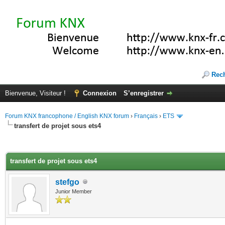
Rec
Bienvenue, Visiteur !
Connexion
S’enregistrer
Forum KNX francophone / English KNX forum
›
Français
›
ETS
transfert de projet sous ets4
(s))
transfert de projet sous ets4
stefgo
Junior Member