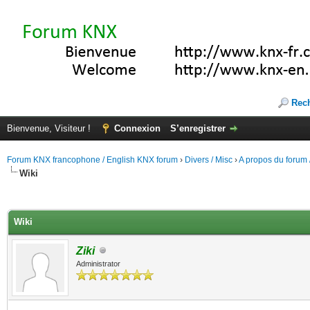
Rec
Bienvenue, Visiteur !
Connexion
S’enregistrer
Forum KNX francophone / English KNX forum
›
Divers / Misc
›
A propos du forum /
Wiki
(s))
Wiki
Ziki
Administrator