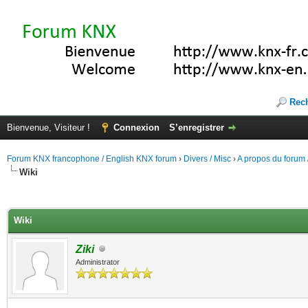
Rec
Bienvenue, Visiteur !
Connexion
S’enregistrer
Forum KNX francophone / English KNX forum
›
Divers / Misc
›
A propos du forum /
Wiki
(s))
Wiki
Ziki
Administrator