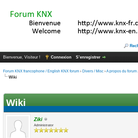
Rec
Bienvenue, Visiteur !
Connexion
S’enregistrer
Forum KNX francophone / English KNX forum
›
Divers / Misc
›
A propos du forum /
Wiki
(s))
Wiki
Ziki
Administrator