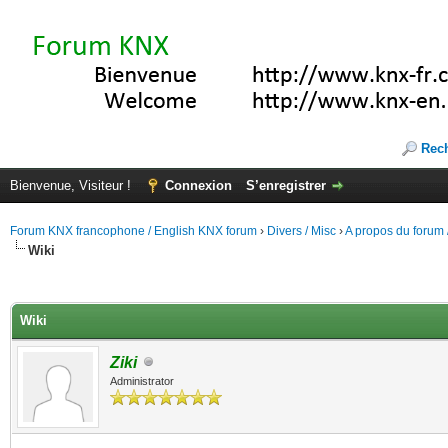
Rec
Bienvenue, Visiteur !
Connexion
S’enregistrer
Forum KNX francophone / English KNX forum
›
Divers / Misc
›
A propos du forum /
Wiki
(s))
Wiki
Ziki
Administrator