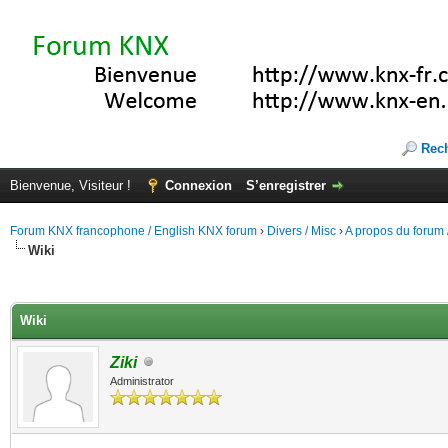
Rec
Bienvenue, Visiteur !
Connexion
S’enregistrer
Forum KNX francophone / English KNX forum
›
Divers / Misc
›
A propos du forum /
Wiki
(s))
Wiki
Ziki
Administrator