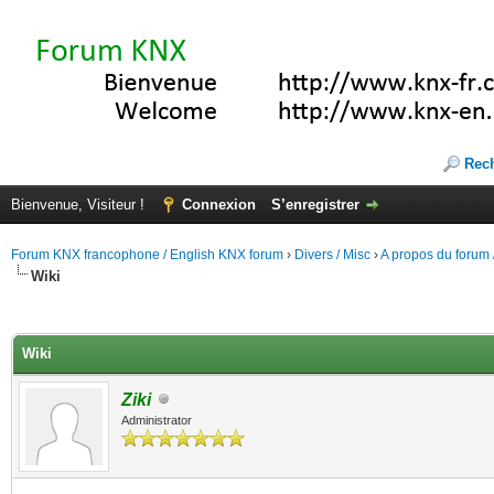
Rec
Bienvenue, Visiteur !
Connexion
S’enregistrer
Forum KNX francophone / English KNX forum
›
Divers / Misc
›
A propos du forum /
Wiki
(s))
Wiki
Ziki
Administrator