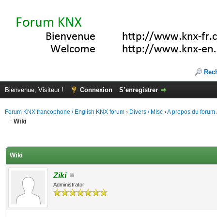
Rec
Bienvenue, Visiteur !
Connexion
S’enregistrer
Forum KNX francophone / English KNX forum
›
Divers / Misc
›
A propos du forum /
Wiki
(s))
Wiki
Ziki
Administrator