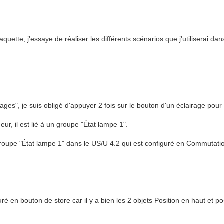
quette, j'essaye de réaliser les différents scénarios que j'utiliserai da
rages", je suis obligé d'appuyer 2 fois sur le bouton d'un éclairage pour 
eur, il est lié à un groupe "État lampe 1".
 groupe "État lampe 1" dans le US/U 4.2 qui est configuré en Commutati
é en bouton de store car il y a bien les 2 objets Position en haut et pos