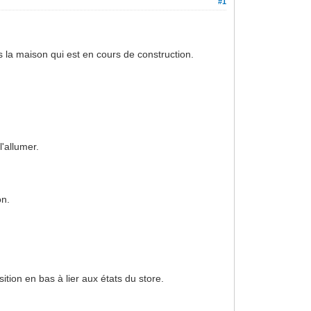
#1
ns la maison qui est en cours de construction.
l'allumer.
on.
ition en bas à lier aux états du store.