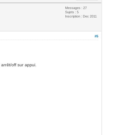
Messages : 27
Sujets : 5
Inscription : Dec 2011
#5
arrêt/off sur appui.