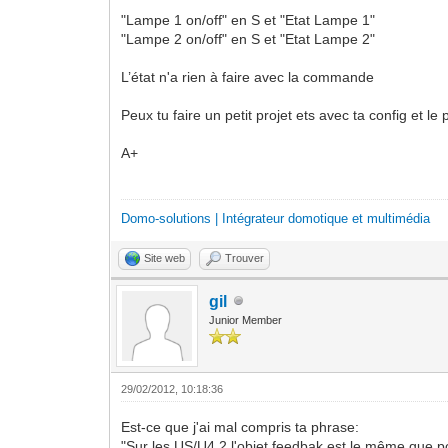
"Lampe 1 on/off" en S et "Etat Lampe 1"
"Lampe 2 on/off" en S et "Etat Lampe 2"
L’état n'a rien à faire avec la commande
Peux tu faire un petit projet ets avec ta config et le
A+
Domo-solutions | Intégrateur domotique et multimédia
Site web
Trouver
gil
Junior Member
29/02/2012, 10:18:36
Est-ce que j'ai mal compris ta phrase:
"Sur les US/U4.2 l'objet feedbak est le même que p