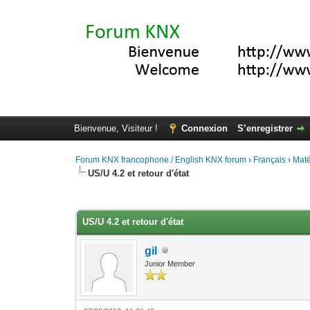
Bienvenue, Visiteur !
Connexion
S’enregistrer
Forum KNX francophone / English KNX forum
›
Français
›
Maté
US/U 4.2 et retour d'état
Moyenne : 0 (0 vote(s))
1
2
3
4
5
US/U 4.2 et retour d'état
gil
Junior Member