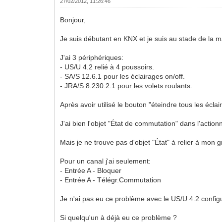
27/02/2012, 11:26:46
Bonjour,
Je suis débutant en KNX et je suis au stade de la ma
J'ai 3 périphériques:
- US/U 4.2 relié à 4 poussoirs.
- SA/S 12.6.1 pour les éclairages on/off.
- JRA/S 8.230.2.1 pour les volets roulants.
Après avoir utilisé le bouton "éteindre tous les éclai
J'ai bien l'objet "État de commutation" dans l'actionn
Mais je ne trouve pas d'objet "État" à relier à mon
Pour un canal j'ai seulement:
- Entrée A - Bloquer
- Entrée A - Télégr.Commutation
Je n'ai pas eu ce problème avec le US/U 4.2 configur
Si quelqu'un à déjà eu ce problème ?