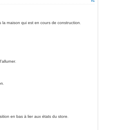
#1
ns la maison qui est en cours de construction.
l'allumer.
on.
ition en bas à lier aux états du store.