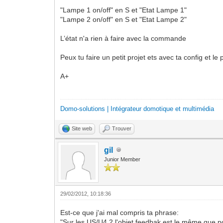
"Lampe 1 on/off" en S et "Etat Lampe 1"
"Lampe 2 on/off" en S et "Etat Lampe 2"
L’état n'a rien à faire avec la commande
Peux tu faire un petit projet ets avec ta config et le
A+
Domo-solutions | Intégrateur domotique et multimédia
Site web
Trouver
gil
Junior Member
29/02/2012, 10:18:36
Est-ce que j'ai mal compris ta phrase:
"Sur les US/U4.2 l'objet feedbak est le même que p