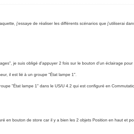
quette, j'essaye de réaliser les différents scénarios que j'utiliserai da
rages", je suis obligé d'appuyer 2 fois sur le bouton d'un éclairage pour 
eur, il est lié à un groupe "État lampe 1".
 groupe "État lampe 1" dans le US/U 4.2 qui est configuré en Commutati
é en bouton de store car il y a bien les 2 objets Position en haut et pos