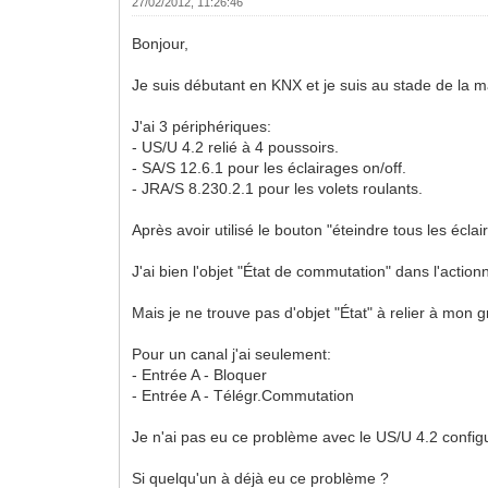
27/02/2012, 11:26:46
Bonjour,
Je suis débutant en KNX et je suis au stade de la ma
J'ai 3 périphériques:
- US/U 4.2 relié à 4 poussoirs.
- SA/S 12.6.1 pour les éclairages on/off.
- JRA/S 8.230.2.1 pour les volets roulants.
Après avoir utilisé le bouton "éteindre tous les éclai
J'ai bien l'objet "État de commutation" dans l'actionn
Mais je ne trouve pas d'objet "État" à relier à mon
Pour un canal j'ai seulement:
- Entrée A - Bloquer
- Entrée A - Télégr.Commutation
Je n'ai pas eu ce problème avec le US/U 4.2 configur
Si quelqu'un à déjà eu ce problème ?