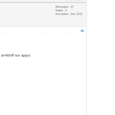
Messages : 27
Sujets : 5
Inscription : Dec 2011
#5
arrêt/off sur appui.