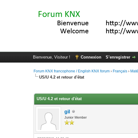
Bienvenue, Visiteur !
Connexion
S’enregistrer
Forum KNX francophone / English KNX forum
›
Français
›
Maté
US/U 4.2 et retour d'état
Moyenne : 0 (0 vote(s))
1
2
3
4
5
US/U 4.2 et retour d'état
gil
Junior Member