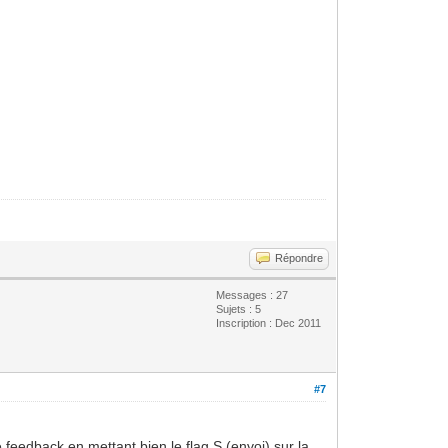
Répondre
Messages : 27
Sujets : 5
Inscription : Dec 2011
#7
eedback en mettant bien le flag S (envoi) sur la