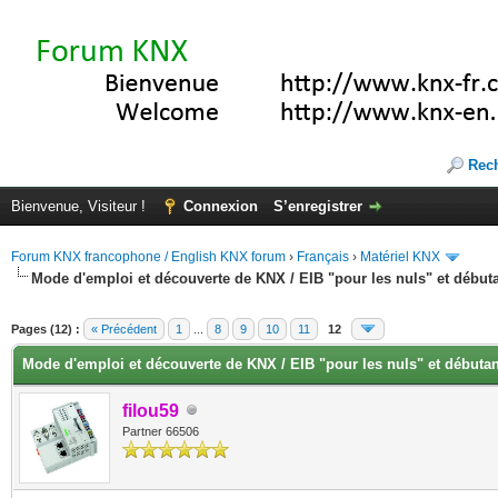
Rec
Bienvenue, Visiteur !
Connexion
S’enregistrer
Forum KNX francophone / English KNX forum
›
Français
›
Matériel KNX
Mode d'emploi et découverte de KNX / EIB "pour les nuls" et début
vote(s))
Pages (12) :
« Précédent
1
...
8
9
10
11
12
Mode d'emploi et découverte de KNX / EIB "pour les nuls" et débuta
filou59
Partner 66506