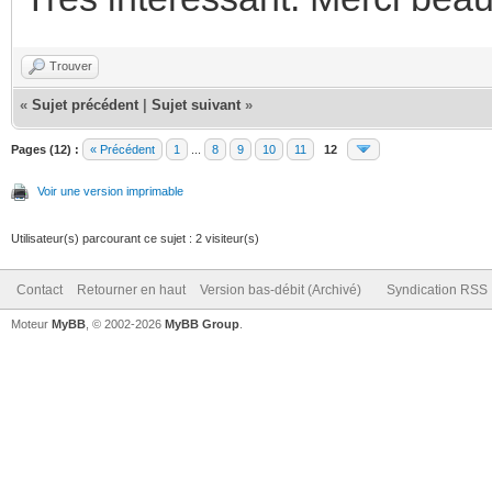
Trouver
«
Sujet précédent
|
Sujet suivant
»
Pages (12) :
« Précédent
1
...
8
9
10
11
12
Voir une version imprimable
Utilisateur(s) parcourant ce sujet : 2 visiteur(s)
Contact
Retourner en haut
Version bas-débit (Archivé)
Syndication RSS
Moteur
MyBB
, © 2002-2026
MyBB Group
.