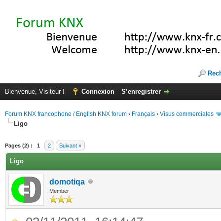
Rec
Bienvenue, Visiteur !
Connexion
S’enregistrer
Forum KNX francophone / English KNX forum
›
Français
›
Visus commerciales
Ligo
(s))
Pages (2) :
1
2
Suivant »
Ligo
domotiqa
Member