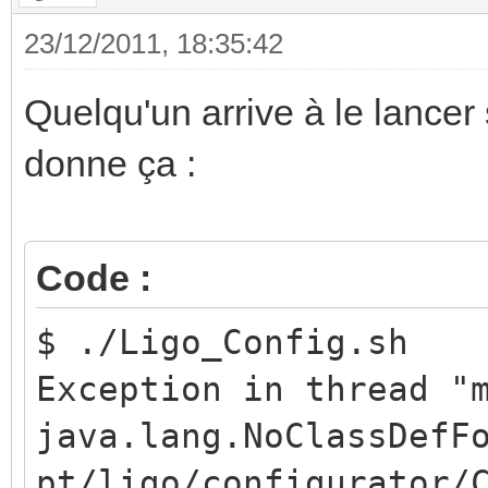
23/12/2011, 18:35:42
Quelqu'un arrive à le lancer
donne ça :
Code :
$ ./Ligo_Config.sh
Exception in thread "
java.lang.NoClassDefF
pt/ligo/configurator/