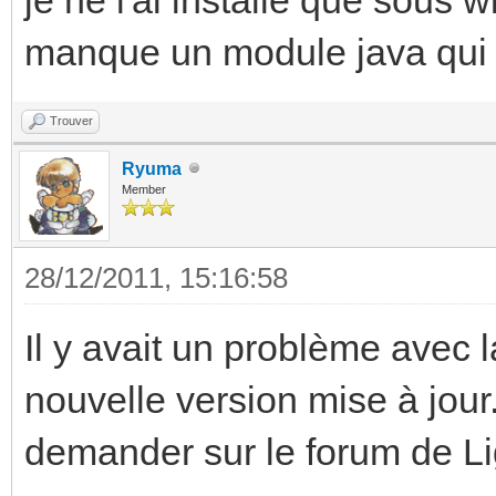
.java:190)
manque un module java qui do
at
java.lang.ClassLoader
Trouver
:306)
Ryuma
Member
at
sun.misc.Launcher$App
28/12/2011, 15:16:58
her.java:301)
Il y avait un problème avec l
at
nouvelle version mise à jour. 
java.lang.ClassLoader
demander sur le forum de L
:247)