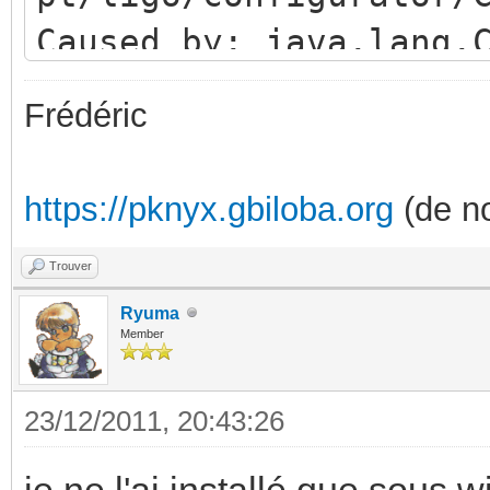
Caused by: java.lang.
pt.ligo.configurator.
Frédéric
at
java.net.URLClassLoad
https://pknyx.gbiloba.org
(de no
a:202)
at
Trouver
java.security.AccessC
Ryuma
Member
ve Method)
at
23/12/2011, 20:43:26
java.net.URLClassLoad
je ne l'ai installé que sous