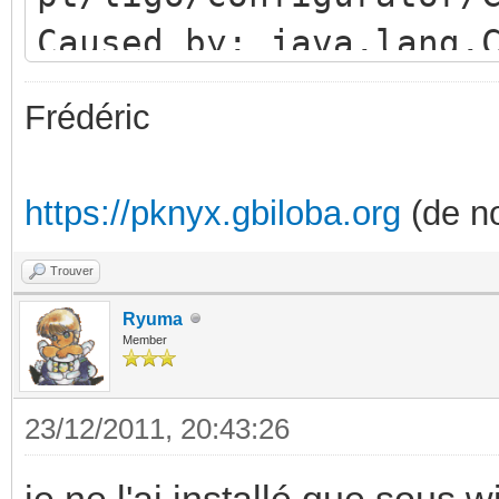
Caused by: java.lang.
pt.ligo.configurator.
Frédéric
at
java.net.URLClassLoad
https://pknyx.gbiloba.org
(de no
a:202)
at
Trouver
java.security.AccessC
Ryuma
Member
ve Method)
at
23/12/2011, 20:43:26
java.net.URLClassLoad
je ne l'ai installé que sous