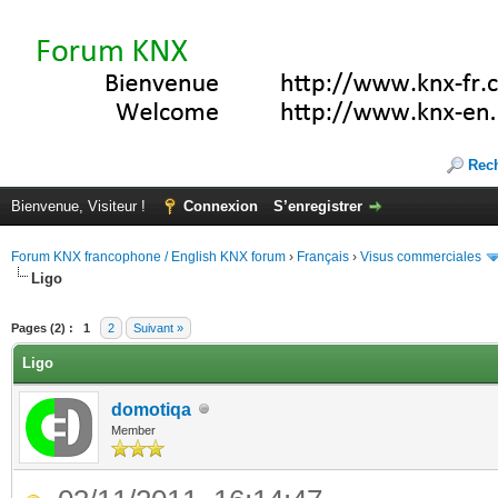
Rec
Bienvenue, Visiteur !
Connexion
S’enregistrer
Forum KNX francophone / English KNX forum
›
Français
›
Visus commerciales
Ligo
(s))
Pages (2) :
1
2
Suivant »
Ligo
domotiqa
Member