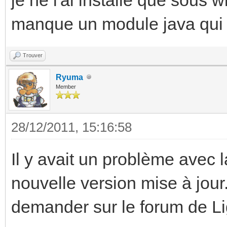
.java:190)
manque un module java qui do
at
java.lang.ClassLoader
Trouver
:306)
Ryuma
Member
at
sun.misc.Launcher$App
28/12/2011, 15:16:58
her.java:301)
Il y avait un problème avec l
at
nouvelle version mise à jour. 
java.lang.ClassLoader
demander sur le forum de L
:247)