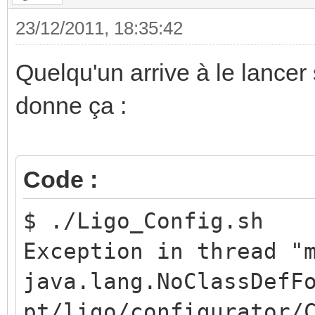
23/12/2011, 18:35:42
Quelqu'un arrive à le lancer
donne ça :
Code :
$ ./Ligo_Config.sh
Exception in thread "
java.lang.NoClassDefF
pt/ligo/configurator/