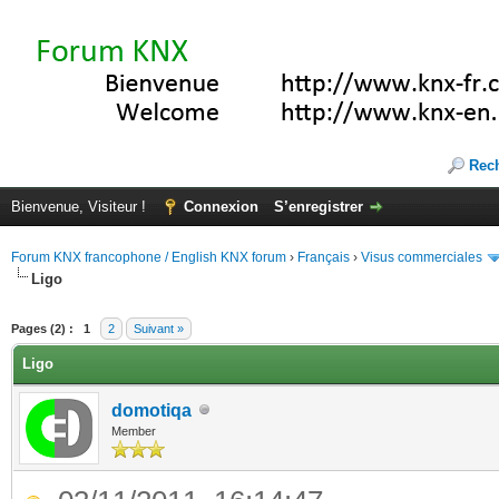
Rec
Bienvenue, Visiteur !
Connexion
S’enregistrer
Forum KNX francophone / English KNX forum
›
Français
›
Visus commerciales
Ligo
(s))
Pages (2) :
1
2
Suivant »
Ligo
domotiqa
Member