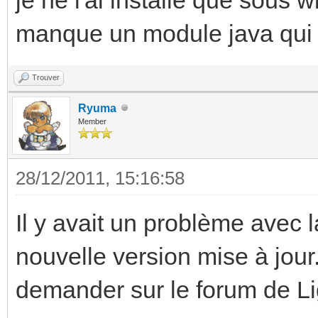
.java:190)
manque un module java qui do
at
java.lang.ClassLoader
Trouver
:306)
Ryuma
Member
at
sun.misc.Launcher$App
28/12/2011, 15:16:58
her.java:301)
Il y avait un problème avec l
at
nouvelle version mise à jour. 
java.lang.ClassLoader
demander sur le forum de L
:247)