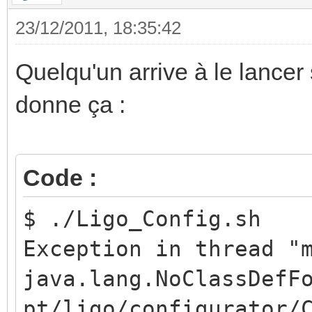
23/12/2011, 18:35:42
Quelqu'un arrive à le lancer
donne ça :
Code :
$ ./Ligo_Config.sh
Exception in thread "
java.lang.NoClassDefF
pt/ligo/configurator/