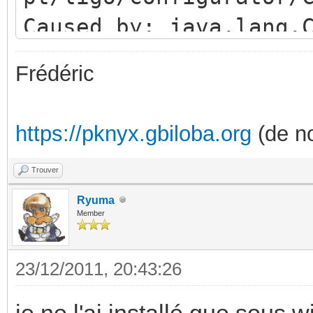
Caused by: java.lang.
pt.ligo.configurator.
Frédéric
at
java.net.URLClassLoad
https://pknyx.gbiloba.org
(de no
a:202)
at
Trouver
java.security.AccessC
Ryuma
Member
ve Method)
at
23/12/2011, 20:43:26
java.net.URLClassLoad
je ne l'ai installé que sous