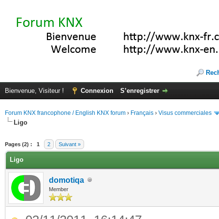
Rec
Bienvenue, Visiteur !
Connexion
S’enregistrer
Forum KNX francophone / English KNX forum
›
Français
›
Visus commerciales
Ligo
(s))
Pages (2) :
1
2
Suivant »
Ligo
domotiqa
Member