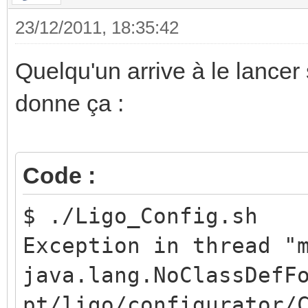
23/12/2011, 18:35:42
Quelqu'un arrive à le lancer
donne ça :
Code :
$ ./Ligo_Config.sh
Exception in thread "
java.lang.NoClassDefF
pt/ligo/configurator/