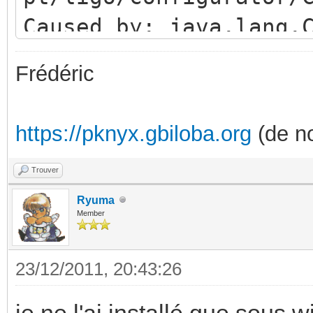
Caused by: java.lang.
pt.ligo.configurator.
Frédéric
at
java.net.URLClassLoad
https://pknyx.gbiloba.org
(de no
a:202)
at
Trouver
java.security.AccessC
Ryuma
Member
ve Method)
at
23/12/2011, 20:43:26
java.net.URLClassLoad
je ne l'ai installé que sous