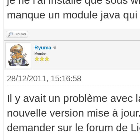
.java:190)
manque un module java qui do
at
java.lang.ClassLoader
Trouver
:306)
Ryuma
Member
at
sun.misc.Launcher$App
28/12/2011, 15:16:58
her.java:301)
Il y avait un problème avec l
at
nouvelle version mise à jour. 
java.lang.ClassLoader
demander sur le forum de L
:247)