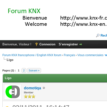
Rec
Bienvenue, Visiteur !
Connexion
S’enregistrer
Forum KNX francophone / English KNX forum
›
Français
›
Visus commerciales
Ligo
(s))
Pages (2) :
1
2
Suivant »
Ligo
domotiqa
Member