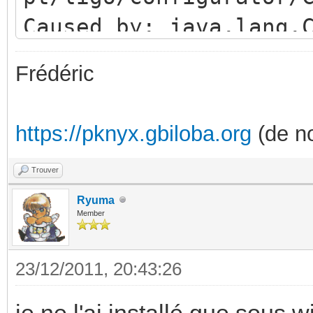
Caused by: java.lang.
pt.ligo.configurator.
Frédéric
at
java.net.URLClassLoad
https://pknyx.gbiloba.org
(de no
a:202)
at
Trouver
java.security.AccessC
Ryuma
Member
ve Method)
at
23/12/2011, 20:43:26
java.net.URLClassLoad
je ne l'ai installé que sous