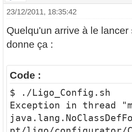
23/12/2011, 18:35:42
Quelqu'un arrive à le lancer
donne ça :
Code :
$ ./Ligo_Config.sh
Exception in thread "
java.lang.NoClassDefF
pt/ligo/configurator/