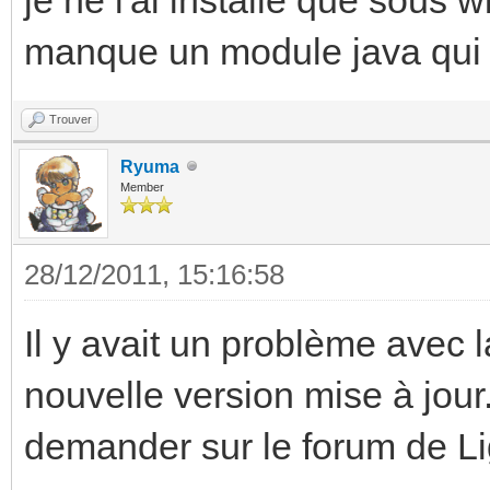
.java:190)
manque un module java qui do
at
java.lang.ClassLoader
Trouver
:306)
Ryuma
Member
at
sun.misc.Launcher$App
28/12/2011, 15:16:58
her.java:301)
Il y avait un problème avec l
at
nouvelle version mise à jour. 
java.lang.ClassLoader
demander sur le forum de L
:247)