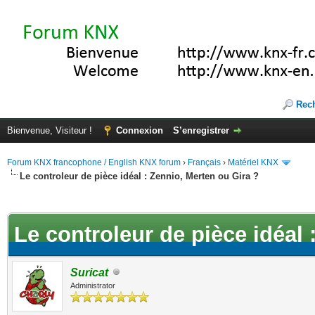
Rec
Bienvenue, Visiteur !
Connexion
S’enregistrer
Forum KNX francophone / English KNX forum
›
Français
›
Matériel KNX
Le controleur de pièce idéal : Zennio, Merten ou Gira ?
(s))
Le controleur de pièce idéal 
Suricat
Administrator