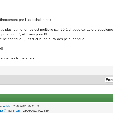
rectement par l'association knx....
pas plus, car le temps est multiplié par 50 à chaque caractere supplémen
jours pour 7, et 4 ans pour 8!
 ne continue...), et d'ici la, on aura des pc quantique...
!!
ider les fichiers .etx.....
par
Achille
- 23/08/2011, 07:25:53
ra ?
- par
fma38
- 23/08/2011, 09:24:59