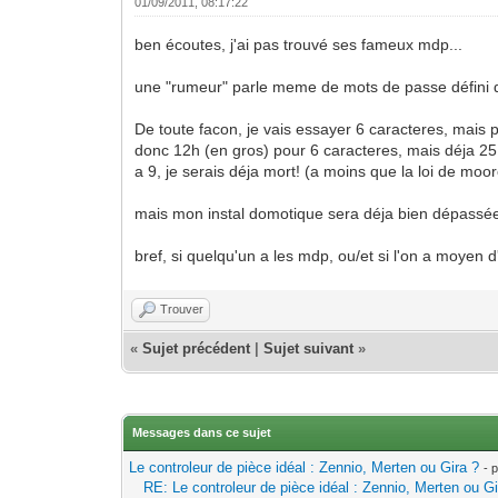
01/09/2011, 08:17:22
ben écoutes, j'ai pas trouvé ses fameux mdp...
une "rumeur" parle meme de mots de passe défini di
De toute facon, je vais essayer 6 caracteres, mais 
donc 12h (en gros) pour 6 caracteres, mais déja 25 
a 9, je serais déja mort! (a moins que la loi de moore
mais mon instal domotique sera déja bien dépassée
bref, si quelqu'un a les mdp, ou/et si l'on a moyen d'ét
Trouver
«
Sujet précédent
|
Sujet suivant
»
Messages dans ce sujet
Le controleur de pièce idéal : Zennio, Merten ou Gira ?
- 
RE: Le controleur de pièce idéal : Zennio, Merten ou Gi