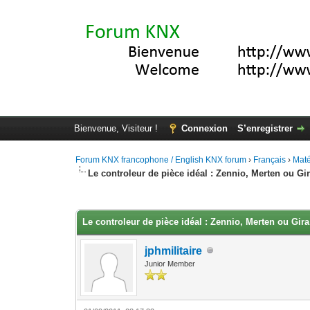
Bienvenue, Visiteur !
Connexion
S’enregistrer
Forum KNX francophone / English KNX forum
›
Français
›
Maté
Le controleur de pièce idéal : Zennio, Merten ou Gi
Moyenne : 0 (0 vote(s))
1
2
3
4
5
Le controleur de pièce idéal : Zennio, Merten ou Gira
jphmilitaire
Junior Member