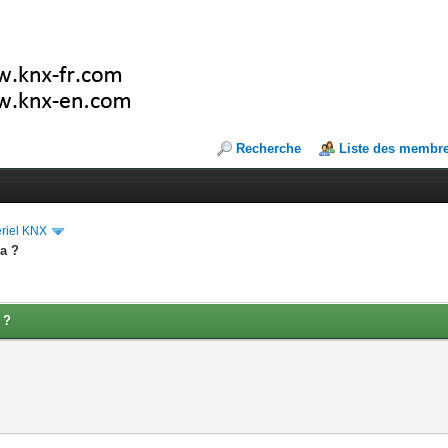
Recherche
Liste des membr
riel KNX
ra ?
 ?