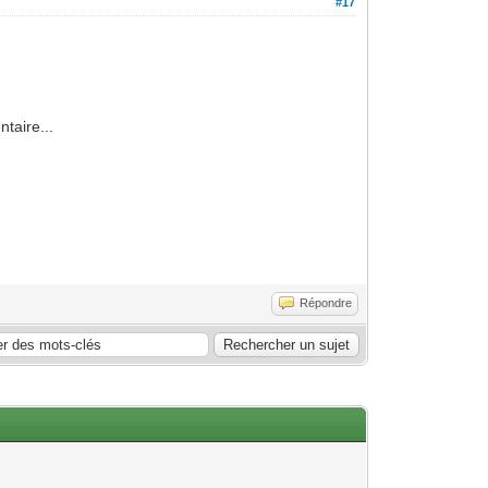
#17
taire...
Répondre