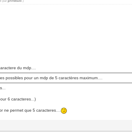
28 par
jphmilitaire
.)
caractere du mdp....
tères possibles pour un mdp de 5 caractères maximum....
s...
our 6 caracteres...)
pr ne permet que 5 caracteres....