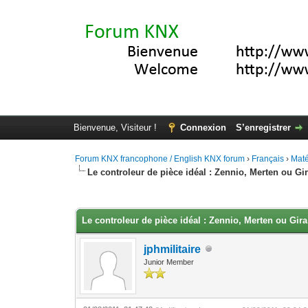
Bienvenue, Visiteur !
Connexion
S’enregistrer
Forum KNX francophone / English KNX forum
›
Français
›
Maté
Le controleur de pièce idéal : Zennio, Merten ou Gi
Moyenne : 0 (0 vote(s))
1
2
3
4
5
Le controleur de pièce idéal : Zennio, Merten ou Gira
jphmilitaire
Junior Member