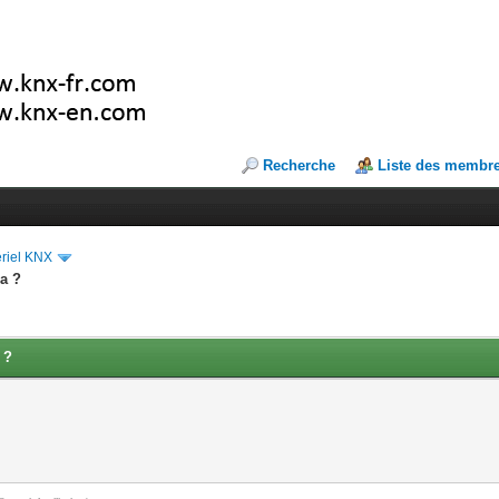
Recherche
Liste des membr
riel KNX
ra ?
 ?