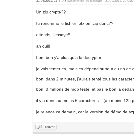
31/08/2011, 21:47:43
(Modification du message : 31/08/2011, 22:04:
Un zip crypté??
tu renomme le fichier .etx en .zip donc??
attends, j'essaye!!
ah oui!!
bon, ben y'a plus qu'a le décrypter...
je vais tenter ca, mais ca dépend surtout du nb de 
bon, dans 2 minutes, j'aurais tenté tous les carac
bon, 8 millions de mdp testé, et pas le bon la dedan
il y a donc au moins 6 caracteres... (au moins 12h p
je relance ca demain, car la version de démo de az
Trouver