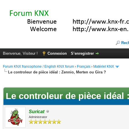
Rec
Bienvenue, Visiteur !
Connexion
S’enregistrer
Forum KNX francophone / English KNX forum
›
Français
›
Matériel KNX
Le controleur de pièce idéal : Zennio, Merten ou Gira ?
(s))
Le controleur de pièce idéal 
Suricat
Administrator