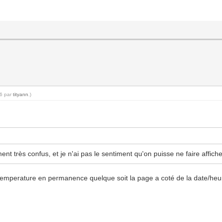
06 par
tityann
.)
ment très confus, et je n'ai pas le sentiment qu'on puisse ne faire affic
a temperature en permanence quelque soit la page a coté de la date/heu