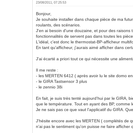
23/08/2011, 07:25:53
Bonjour,
Je souhaite installer dans chaque pièce de ma futur
roulants, des scénarios.
J'en ai besoin d'une douzaine, et pour des raisons 
fonctionnalités de servent pas dans toutes les pièce
L'idéal, c'est donc le thermostat-BP-afficheur multifo
En tant qu'afficheur, j'aurais aimé afficher dans ce
J'ai écarté a priori tout ce qui nécessite une ali
Il me reste :
- les MERTEN 6412 ( après avoir lu le site domo ene
- le GIRA Tastsensor 3 plus
- le zennio 38i
En fait, je suis très tenté aujourd'hui par le GIRA, 
que le température. Tout en ayant des BP, comme l
Je ne sais pas ce que vaut l'applicatif du GIRA. Que
J'hésite encore avec les MERTEN ( complétés de quel
n'ai pas le sentiment qu'on puisse ne faire afficher