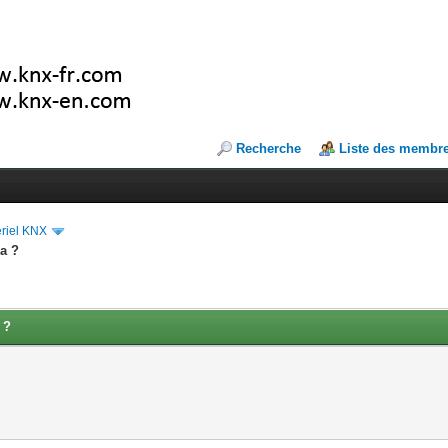
Recherche
Liste des membr
riel KNX
ra ?
 ?