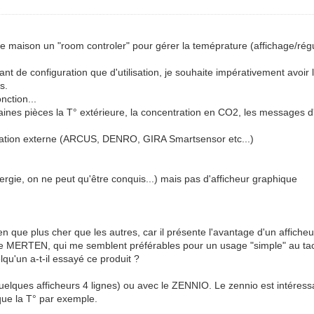
e maison un "room controler" pour gérer la teméprature (affichage/régu
tant de configuration que d'utilisation, je souhaite impérativement avo
s.
nction...
rtaines pièces la T° extérieure, la concentration en CO2, les messages d
mentation externe (ARCUS, DENRO, GIRA Smartsensor etc...)
rgie, on ne peut qu'être conquis...) mais pas d'afficheur graphique
bien que plus cher que les autres, car il présente l'avantage d'un affich
e MERTEN, qui me semblent préférables pour un usage "simple" au tact
lqu'un a-t-il essayé ce produit ?
ques afficheurs 4 lignes) ou avec le ZENNIO. Le zennio est intéressant
 que la T° par exemple.