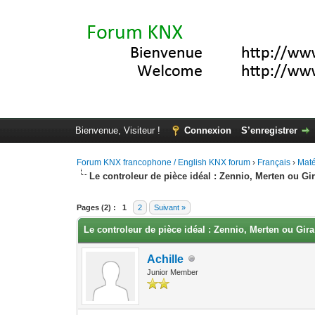
Bienvenue, Visiteur !
Connexion
S’enregistrer
Forum KNX francophone / English KNX forum
›
Français
›
Maté
Le controleur de pièce idéal : Zennio, Merten ou Gi
Moyenne : 0 (0 vote(s))
1
2
3
4
5
Pages (2) :
1
2
Suivant »
Le controleur de pièce idéal : Zennio, Merten ou Gira
Achille
Junior Member