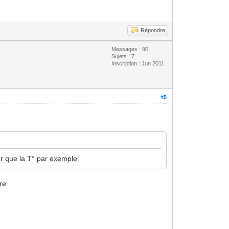
Répondre
Messages : 90
Sujets : 7
Inscription : Jun 2011
#5
her que la T° par exemple.
re