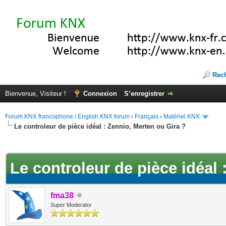
Rec
Bienvenue, Visiteur !
Connexion
S’enregistrer
Forum KNX francophone / English KNX forum
›
Français
›
Matériel KNX
Le controleur de pièce idéal : Zennio, Merten ou Gira ?
(s))
Le controleur de pièce idéal 
fma38
Super Moderator