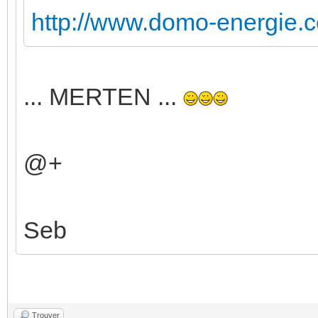
http://www.domo-energie.
... MERTEN ...
@+
Seb
Trouver