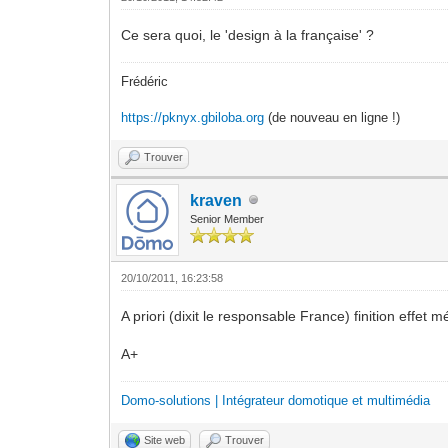
Ce sera quoi, le 'design à la française' ?
Frédéric
https://pknyx.gbiloba.org
(de nouveau en ligne !)
Trouver
kraven
Senior Member
20/10/2011, 16:23:58
A priori (dixit le responsable France) finition effet mé
A+
Domo-solutions | Intégrateur domotique et multimédia
Site web
Trouver