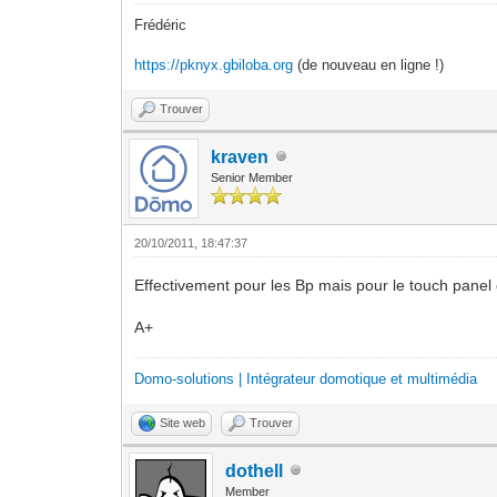
Frédéric
https://pknyx.gbiloba.org
(de nouveau en ligne !)
Trouver
kraven
Senior Member
20/10/2011, 18:47:37
Effectivement pour les Bp mais pour le touch panel c
A+
Domo-solutions | Intégrateur domotique et multimédia
Site web
Trouver
dothell
Member