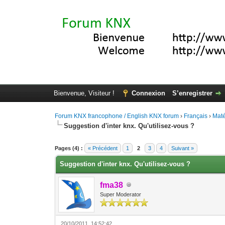
Bienvenue, Visiteur !
Connexion
S’enregistrer
Forum KNX francophone / English KNX forum
›
Français
›
Maté
Suggestion d'inter knx. Qu'utilisez-vous ?
Moyenne : 3 (1 vote(s))
1
2
3
4
5
Pages (4) :
« Précédent
1
2
3
4
Suivant »
Suggestion d'inter knx. Qu'utilisez-vous ?
fma38
Super Moderator
20/10/2011, 14:52:42