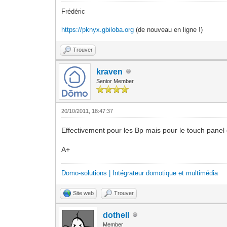
Frédéric
https://pknyx.gbiloba.org
(de nouveau en ligne !)
Trouver
kraven
Senior Member
20/10/2011, 18:47:37
Effectivement pour les Bp mais pour le touch panel c
A+
Domo-solutions | Intégrateur domotique et multimédia
Site web
Trouver
dothell
Member