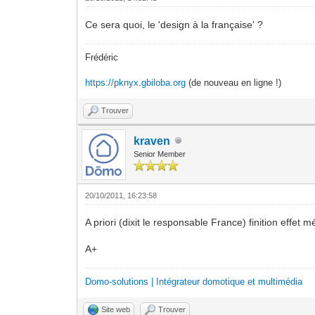
Ce sera quoi, le 'design à la française' ?
Frédéric
https://pknyx.gbiloba.org
(de nouveau en ligne !)
Trouver
kraven
Senior Member
20/10/2011, 16:23:58
A priori (dixit le responsable France) finition effet mé
A+
Domo-solutions | Intégrateur domotique et multimédia
Site web
Trouver