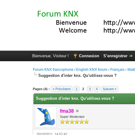
Bienvenue, Visiteur !
Connexion
S’enregistrer
Forum KNX francophone / English KNX forum
›
Français
›
Maté
Suggestion d'inter knx. Qu'utilisez-vous ?
Moyenne : 3 (1 vote(s))
1
2
3
4
5
Pages (4) :
« Précédent
1
2
3
4
Suivant »
Suggestion d'inter knx. Qu'utilisez-vous ?
fma38
Super Moderator
20/10/2011, 14:52:42