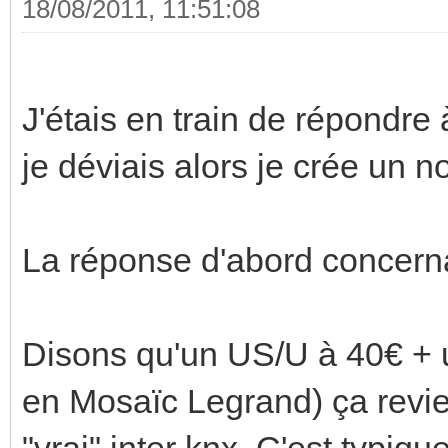
18/08/2011, 11:51:08
J'étais en train de répondre
je déviais alors je crée un n
La réponse d'abord concerna
Disons qu'un US/U à 40€ + 
en Mosaïc Legrand) ça revi
"vrai" inter knx. C'est typiq