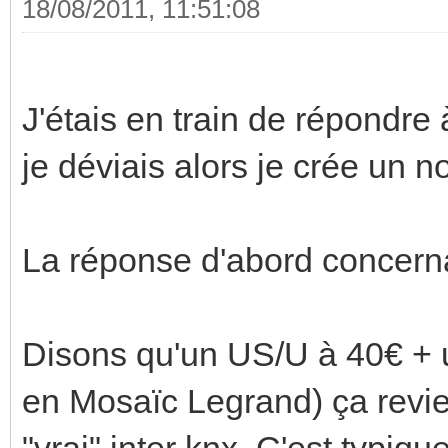
18/08/2011, 11:51:08
J'étais en train de répondre
je déviais alors je crée un n
La réponse d'abord concerna
Disons qu'un US/U à 40€ + 
en Mosaïc Legrand) ça revi
"vrai" inter knx. C'est typiq