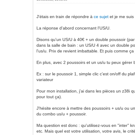
J'étais en train de répondre à
ce sujet
et je me suis 
La réponse d'abord concernant l'US/U.
Disons qu'un US/U à 40€ + un double poussoir (par 
dans la salle de bain : un US/U 4 avec un double po
l'us/u. Prix de revient imbattable. Et puis comme ça
En plus, avec 2 poussoirs et un us/u tu peux gérer be
Ex : sur le poussoir 1, simple clic c'est on/off du plaf
variateur
Pour mon installation, j'ai dans les pièces un z38i
pour tout ça).
J'hésite encore à mettre des poussoirs + us/u ou un i
du combo us/u + poussoir.
Ma question est donc : qu'utilisez-vous en "inter" k
etc. Mais quel est votre utilisation, votre avis, le cri