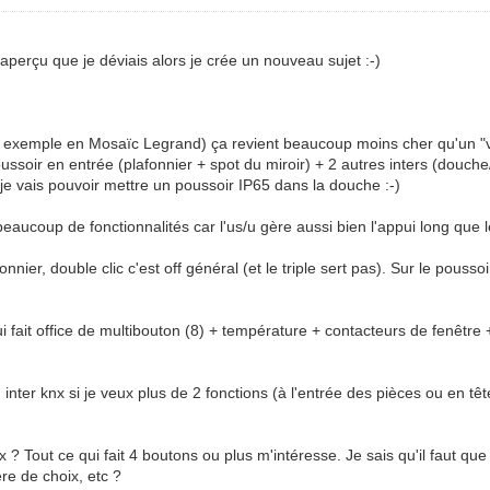
aperçu que je déviais alors je crée un nouveau sujet :-)
exemple en Mosaïc Legrand) ça revient beaucoup moins cher qu'un "vra
ussoir en entrée (plafonnier + spot du miroir) + 2 autres inters (douch
 je vais pouvoir mettre un poussoir IP65 dans la douche :-)
aucoup de fonctionnalités car l'us/u gère aussi bien l'appui long que le
onnier, double clic c'est off général (et le triple sert pas). Sur le poussoi
 qui fait office de multibouton (8) + température + contacteurs de fenê
nter knx si je veux plus de 2 fonctions (à l'entrée des pièces ou en tête 
nx ? Tout ce qui fait 4 boutons ou plus m'intéresse. Je sais qu'il faut q
tère de choix, etc ?