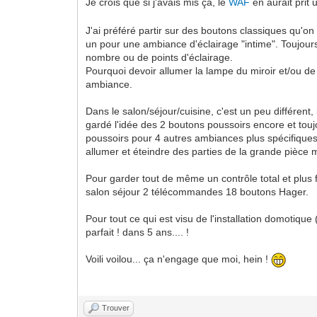
Je crois que si j'avais mis ça, le
WAF
en aurait prit 
J'ai préféré partir sur des boutons classiques qu'o
un pour une ambiance d'éclairage "intime". Toujours
nombre ou de points d'éclairage.
Pourquoi devoir allumer la lampe du miroir et/ou de 
ambiance.
Dans le salon/séjour/cuisine, c'est un peu différen
gardé l'idée des 2 boutons poussoirs encore et touj
poussoirs pour 4 autres ambiances plus spécifiques 
allumer et éteindre des parties de la grande pièce 
Pour garder tout de même un contrôle total et plus
salon séjour 2 télécommandes 18 boutons Hager.
Pour tout ce qui est visu de l'installation domotiqu
parfait ! dans 5 ans.... !
Voili voilou... ça n'engage que moi, hein !
Trouver