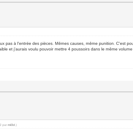
e veux pas à l'entrée des pièces. Mêmes causes, même punition. C'est pou
faible et j'aurais voulu pouvoir mettre 4 poussoirs dans le même volume
22 par
mil3d
.)