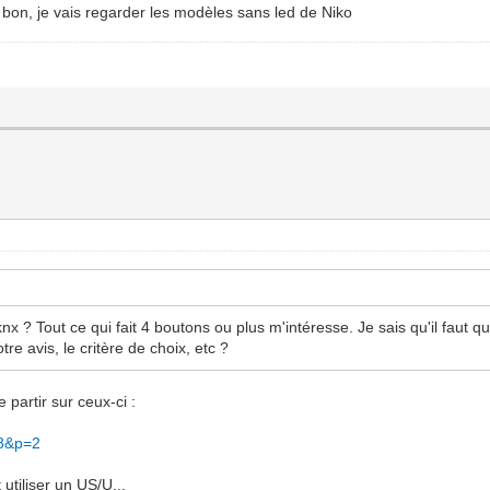
u. bon, je vais regarder les modèles sans led de Niko
 knx ? Tout ce qui fait 4 boutons ou plus m'intéresse. Je sais qu'il fau
otre avis, le critère de choix, etc ?
 partir sur ceux-ci :
18&p=2
utiliser un US/U...