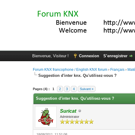
Bienvenue, Visiteur !
Connexion
S’enregistrer
Forum KNX francophone / English KNX forum
›
Français
›
Maté
Suggestion d'inter knx. Qu'utilisez-vous ?
Moyenne : 3 (1 vote(s))
1
2
3
4
5
Pages (4) :
1
2
3
4
Suivant »
Suggestion d'inter knx. Qu'utilisez-vous ?
Suricat
Administrator
18/08/2011, 11:51:08