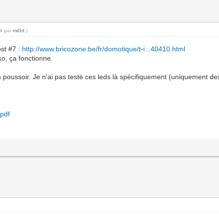
39 par
mil3d
.)
ost #7 :
http://www.bricozone.be/fr/domotique/t-i...40410.html
o, ça fonctionne.
 poussoir. Je n'ai pas testé ces leds là spécifiquement (uniquement des
pdf