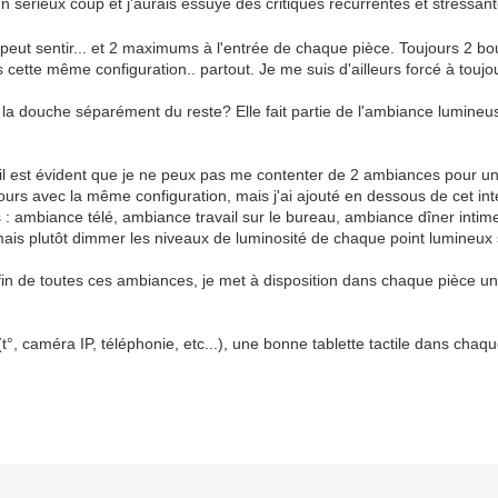
un sérieux coup et j'aurais essuyé des critiques récurrentes et stressan
n peut sentir... et 2 maximums à l'entrée de chaque pièce. Toujours 2 
 cette même configuration.. partout. Je me suis d'ailleurs forcé à tou
la douche séparément du reste? Elle fait partie de l'ambiance lumineuse 
t, il est évident que je ne peux pas me contenter de 2 ambiances pour u
ours avec la même configuration, mais j'ai ajouté en dessous de cet int
: ambiance télé, ambiance travail sur le bureau, ambiance dîner intime
mais plutôt dimmer les niveaux de luminosité de chaque point lumineux 
 fin de toutes ces ambiances, je met à disposition dans chaque pièce
e (t°, caméra IP, téléphonie, etc...), une bonne tablette tactile dans ch