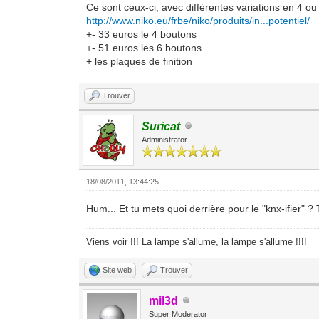
Ce sont ceux-ci, avec différentes variations en 4 ou
http://www.niko.eu/frbe/niko/produits/in...potentiel/
+- 33 euros le 4 boutons
+- 51 euros les 6 boutons
+ les plaques de finition
Trouver
Suricat
Administrator
18/08/2011, 13:44:25
Hum... Et tu mets quoi derrière pour le "knx-ifier" ? 
Viens voir !!! La lampe s'allume, la lampe s'allume !!!!
Site web
Trouver
mil3d
Super Moderator