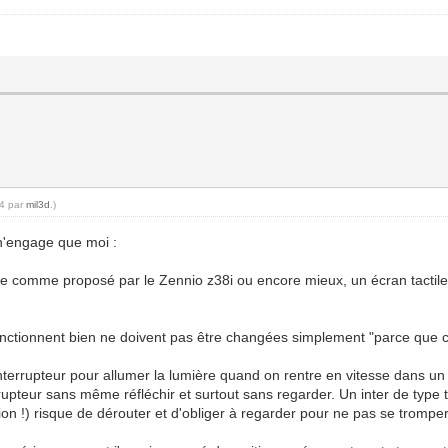
54 par
mil3d
.)
 n'engage que moi :
tile comme proposé par le Zennio z38i ou encore mieux, un écran tactile
 fonctionnent bien ne doivent pas être changées simplement "parce que c
interrupteur pour allumer la lumière quand on rentre en vitesse dans u
rupteur sans même réfléchir et surtout sans regarder. Un inter de type ta
tion !) risque de dérouter et d'obliger à regarder pour ne pas se tromper