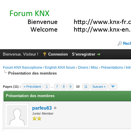
Rec
Bienvenue, Visiteur !
Connexion
S’enregistrer
Forum KNX francophone / English KNX forum
›
Divers / Misc
›
Présentations / In
Présentation des membres
(s))
Pages (11) :
« Précédent
1
...
7
8
9
10
11
Suivant »
Présentation des membres
parfeu63
Junior Member