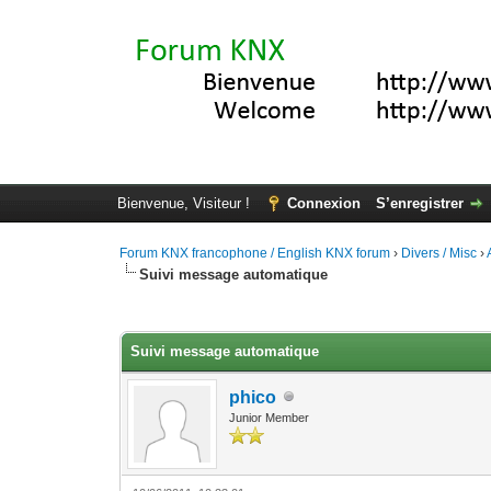
Bienvenue, Visiteur !
Connexion
S’enregistrer
Forum KNX francophone / English KNX forum
›
Divers / Misc
›
Suivi message automatique
Moyenne : 0 (0 vote(s))
1
2
3
4
5
Suivi message automatique
phico
Junior Member