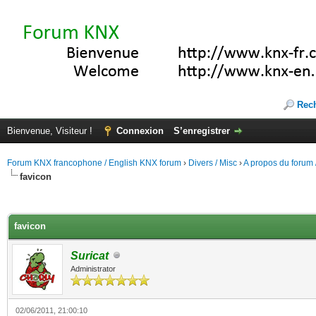
Rec
Bienvenue, Visiteur !
Connexion
S’enregistrer
Forum KNX francophone / English KNX forum
›
Divers / Misc
›
A propos du forum /
favicon
(s))
favicon
Suricat
Administrator
02/06/2011, 21:00:10