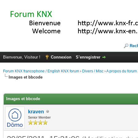
Rec
Bienvenue, Visiteur !
Connexion
S’enregistrer
Forum KNX francophone / English KNX forum
›
Divers / Misc
›
A propos du forum /
Images et bbcode
(s))
Images et bbcode
kraven
Senior Member