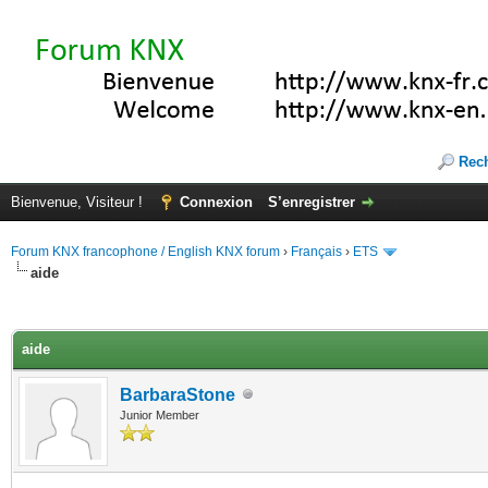
Rec
Bienvenue, Visiteur !
Connexion
S’enregistrer
Forum KNX francophone / English KNX forum
›
Français
›
ETS
aide
(s))
aide
BarbaraStone
Junior Member